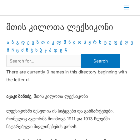
Skip
Main
to
Men
content
მთის კილოთა ლექსიკონი
ა
ბ
გ
დ
ე
ვ
ზ
თ
ი
კ
ლ
მ
ნ
ჲ
ო
პ
ჟ
რ
ს
ტ
უ
ფ
ქ
ღ
ყ
შ
ჩ
ც
ძ
წ
ჭ
ხ
ჴ
ჯ
ჰ
ჶ
ჸ

There are currently 0 names in this directory beginning with
the letter Ძ.
აკაკი შანიძე
, მთის კილოთა ლექსიკონი
ლექსიკონში შესულია ის სიტყვები და განმარტებები,
რომელიც ავტორმა მოიპოვა 1911 და 1913 წლებში
ჩატარებული მივლინებების დროს.