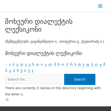
Skip
Main
to
Men
content
მოხეური დიალექტის
ლექსიკონი
(შემდგენლები: გიგინეიშვილი ი., თოფურია ვ., ქავთარაძე ი.)
მოხეური დიალექტის ლექსიკონი
-
ა
ბ
გ
დ
ე
ვ
ზ
თ
ი
კ
ლ
მ
ნ
ო
პ
რ
ს
ტ
უ
ფ
ქ
ღ
ყ
შ
ჩ
ც
ძ
წ
ჭ
ხ
ჴ
ჯ
There are currently 0 names in this directory beginning with
the letter Ა.