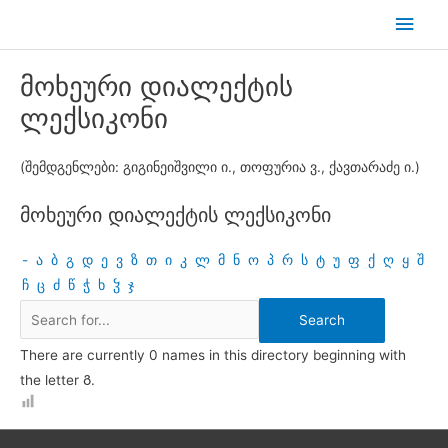
Skip
Main
to
Men
content
მოხეური დიალექტის
ლექსიკონი
(შემდგენლები: გიგინეიშვილი ი., თოფურია ვ., ქავთარაძე ი.)
მოხეური დიალექტის ლექსიკონი
-
ა
ბ
გ
დ
ე
ვ
ზ
თ
ი
კ
ლ
მ
ნ
ო
პ
რ
ს
ტ
უ
ფ
ქ
ღ
ყ
შ
ჩ
ც
ძ
წ
ჭ
ხ
ჴ
ჯ
There are currently 0 names in this directory beginning with
the letter Გ.