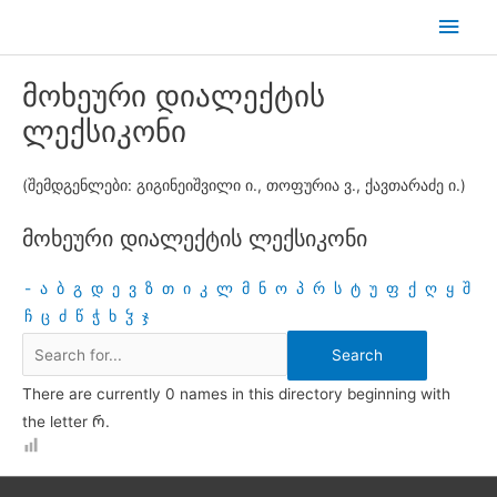
Skip
Main
to
Men
content
მოხეური დიალექტის
ლექსიკონი
(შემდგენლები: გიგინეიშვილი ი., თოფურია ვ., ქავთარაძე ი.)
მოხეური დიალექტის ლექსიკონი
-
ა
ბ
გ
დ
ე
ვ
ზ
თ
ი
კ
ლ
მ
ნ
ო
პ
რ
ს
ტ
უ
ფ
ქ
ღ
ყ
შ
ჩ
ც
ძ
წ
ჭ
ხ
ჴ
ჯ
There are currently 0 names in this directory beginning with
the letter Რ.