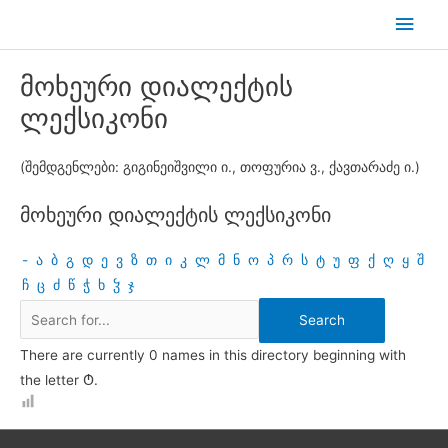
Skip
Main
to
Men
content
მოხეური დიალექტის
ლექსიკონი
(შემდგენლები: გიგინეიშვილი ი., თოფურია ვ., ქავთარაძე ი.)
მოხეური დიალექტის ლექსიკონი
-
ა
ბ
გ
დ
ე
ვ
ზ
თ
ი
კ
ლ
მ
ნ
ო
პ
რ
ს
ტ
უ
ფ
ქ
ღ
ყ
შ
ჩ
ც
ძ
წ
ჭ
ხ
ჴ
ჯ
There are currently 0 names in this directory beginning with
the letter Ტ.