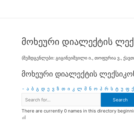
Skip
to
content
მოხეური დიალექტის ლექ
(შემდგენლები: გიგინეიშვილი ი., თოფურია ვ., ქავთ
მოხეური დიალექტის ლექსიკო
-
ა
ბ
გ
დ
ე
ვ
ზ
თ
ი
კ
ლ
მ
ნ
ო
პ
რ
ს
ტ
უ
ფ
ქ
There are currently 0 names in this directory beginnin