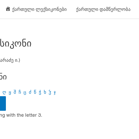
ქართული ლექსიკონები
ქართული დამწერლობა
სიკონი
არაძე ი.)
ნი
ღ
ყ
შ
ჩ
ც
ძ
წ
ჭ
ხ
ჴ
ჯ
g with the letter Უ.