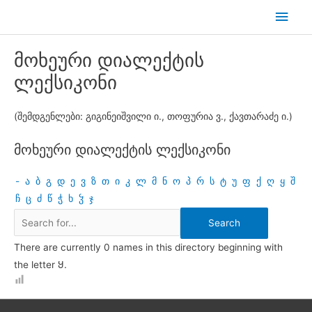
Skip
Main
to
Men
content
მოხეური დიალექტის
ლექსიკონი
(შემდგენლები: გიგინეიშვილი ი., თოფურია ვ., ქავთარაძე ი.)
მოხეური დიალექტის ლექსიკონი
-
ა
ბ
გ
დ
ე
ვ
ზ
თ
ი
კ
ლ
მ
ნ
ო
პ
რ
ს
ტ
უ
ფ
ქ
ღ
ყ
შ
ჩ
ც
ძ
წ
ჭ
ხ
ჴ
ჯ
There are currently 0 names in this directory beginning with
the letter Ყ.