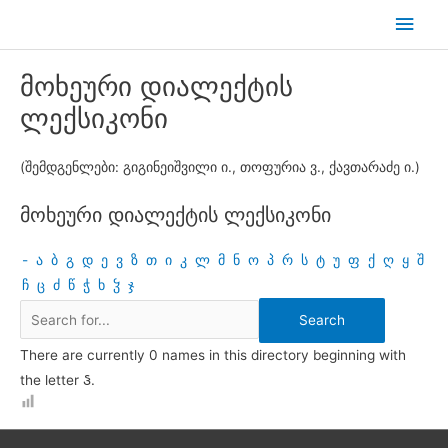
Skip
Main
to
Men
content
მოხეური დიალექტის
ლექსიკონი
(შემდგენლები: გიგინეიშვილი ი., თოფურია ვ., ქავთარაძე ი.)
მოხეური დიალექტის ლექსიკონი
-
ა
ბ
გ
დ
ე
ვ
ზ
თ
ი
კ
ლ
მ
ნ
ო
პ
რ
ს
ტ
უ
ფ
ქ
ღ
ყ
შ
ჩ
ც
ძ
წ
ჭ
ხ
ჴ
ჯ
There are currently 0 names in this directory beginning with
the letter Ჴ.