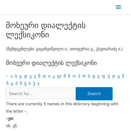
Skip
Main
to
Men
content
მოხეური დიალექტის
ლექსიკონი
(შემდგენლები: გიგინეიშვილი ი., თოფურია ვ., ქავთარაძე ი.)
მოხეური დიალექტის ლექსიკონი
-
ა
ბ
გ
დ
ე
ვ
ზ
თ
ი
კ
ლ
მ
ნ
ო
პ
რ
ს
ტ
უ
ფ
ქ
ღ
ყ
შ
ჩ
ც
ძ
წ
ჭ
ხ
ჴ
ჯ
There are currently 5 names in this directory beginning with
the letter -.
-ეთ
იხ. ენ.