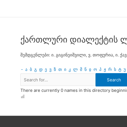
Skip
to
content
ქართლური დიალექტის ლ
შემდგენლები: ი. გიგინეიშვილი, ვ. თოფურია, ი. ქა
-
ა
ბ
გ
დ
ე
ვ
ზ
თ
ი
კ
ლ
მ
ნ
ჲ
ო
პ
ჟ
რ
ს
ტ
უ
There are currently 0 names in this directory beginni