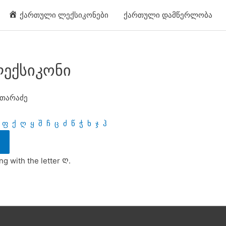
ქართული ლექსიკონები
ქართული დამწერლობა
ექსიკონი
ვთარაძე
ფ
ქ
ღ
ყ
შ
ჩ
ც
ძ
წ
ჭ
ხ
ჯ
ჰ
ng with the letter Ღ.