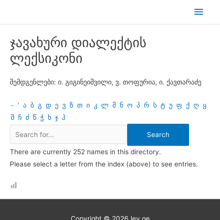
Skip
Main
to
Men
content
ჯავახური დიალექტის
ლექსიკონი
შემდგენლები: ი. გიგინეიშვილი, ვ. თოფურია, ი. ქავთარაძე
-
‘
ა
ბ
გ
დ
ე
ვ
ზ
თ
ი
კ
ლ
მ
ნ
ო
პ
რ
ს
ტ
უ
ფ
ქ
ღ
ყ
შ
ჩ
ძ
წ
ჭ
ხ
ჯ
ჰ
There are currently 252 names in this directory.
Please select a letter from the index (above) to see entries.
Copyright © 2026
lev.ge