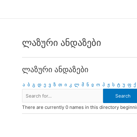
Skip
to
content
ლაზური ანდაზები
ლაზური ანდაზები
ა
ბ
გ
დ
ე
ვ
ზ
თ
ი
კ
ლ
მ
ნ
ჲ
ო
პ
ჟ
ს
ტ
უ
ფ
ქ
There are currently 0 names in this directory beginnin