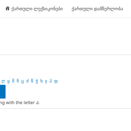
ქართული ლექსიკონები
ქართული დამწერლობა
ღ
ყ
შ
ჩ
ც
ძ
წ
ჭ
ხ
ჯ
ჰ
ჶ
g with the letter Კ.