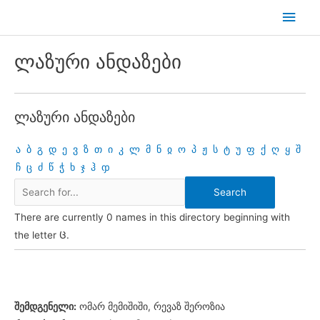
Skip
Main
to
Men
content
ლაზური ანდაზები
ლაზური ანდაზები
ა
ბ
გ
დ
ე
ვ
ზ
თ
ი
კ
ლ
მ
ნ
ჲ
ო
პ
ჟ
ს
ტ
უ
ფ
ქ
ღ
ყ
შ
ჩ
ც
ძ
წ
ჭ
ხ
ჯ
ჰ
ჶ
There are currently 0 names in this directory beginning with
the letter Ც.
შემდგენელი:
ომარ მემიშიში, რევაზ შეროზია