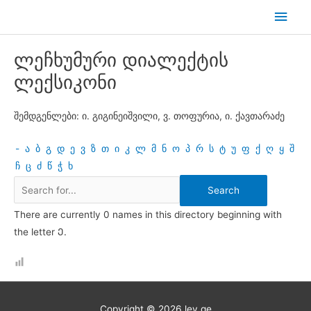
Skip
Main
to
Men
content
ლეჩხუმური დიალექტის
ლექსიკონი
შემდგენლები: ი. გიგინეიშვილი, ვ. თოფურია, ი. ქავთარაძე
-
ა
ბ
გ
დ
ე
ვ
ზ
თ
ი
კ
ლ
მ
ნ
ო
პ
რ
ს
ტ
უ
ფ
ქ
ღ
ყ
შ
ჩ
ც
ძ
წ
ჭ
ხ
There are currently 0 names in this directory beginning with
the letter Ე.
Copyright © 2026
lev.ge