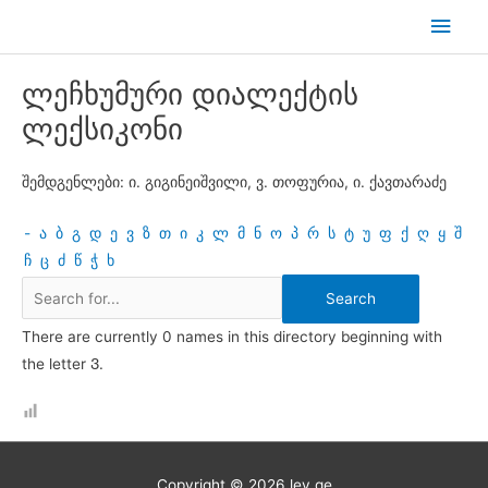
Skip
Main
to
Men
content
ლეჩხუმური დიალექტის
ლექსიკონი
შემდგენლები: ი. გიგინეიშვილი, ვ. თოფურია, ი. ქავთარაძე
-
ა
ბ
გ
დ
ე
ვ
ზ
თ
ი
კ
ლ
მ
ნ
ო
პ
რ
ს
ტ
უ
ფ
ქ
ღ
ყ
შ
ჩ
ც
ძ
წ
ჭ
ხ
There are currently 0 names in this directory beginning with
the letter Ვ.
Copyright © 2026
lev.ge