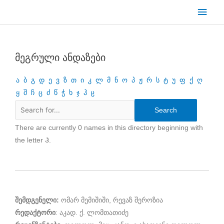
Skip
Main
to
Men
content
მეგრული ანდაზები
ა
ბ
გ
დ
ე
ვ
ზ
თ
ი
კ
ლ
მ
ნ
ო
პ
ჟ
რ
ს
ტ
უ
ფ
ქ
ღ
ყ
შ
ჩ
ც
ძ
წ
ჭ
ხ
ჯ
ჰ
ჸ
There are currently 0 names in this directory beginning with
the letter Ჰ.
შემდგენელი:
ომარ მემიშიში, რევაზ შეროზია
რედაქტორი
: აკად. ქ. ლომთათიძე