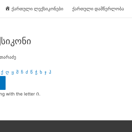
ქართული ლექსიკონები
ქართული დამწერლობა
ქსიკონი
ვთარაძე
ქ
ღ
ყ
შ
ჩ
ძ
წ
ჭ
ხ
ჯ
ჰ
g with the letter Ი.