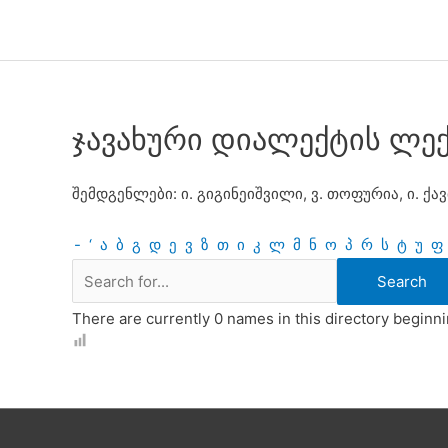
Skip
to
content
ჯავახური დიალექტის ლე
შემდგენლები: ი. გიგინეიშვილი, ვ. თოფურია, ი. ქა
-
‘
ა
ბ
გ
დ
ე
ვ
ზ
თ
ი
კ
ლ
მ
ნ
ო
პ
რ
ს
ტ
უ
ფ
There are currently 0 names in this directory beginnin