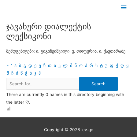
Skip
Main
to
Men
content
ჯავახური დიალექტის
ლექსიკონი
შემდგენლები: ი. გიგინეიშვილი, ვ. თოფურია, ი. ქავთარაძე
-
‘
ა
ბ
გ
დ
ე
ვ
ზ
თ
ი
კ
ლ
მ
ნ
ო
პ
რ
ს
ტ
უ
ფ
ქ
ღ
ყ
შ
ჩ
ძ
წ
ჭ
ხ
ჯ
ჰ
There are currently 0 names in this directory beginning with
the letter Ღ.
Copyright © 2026
lev.ge