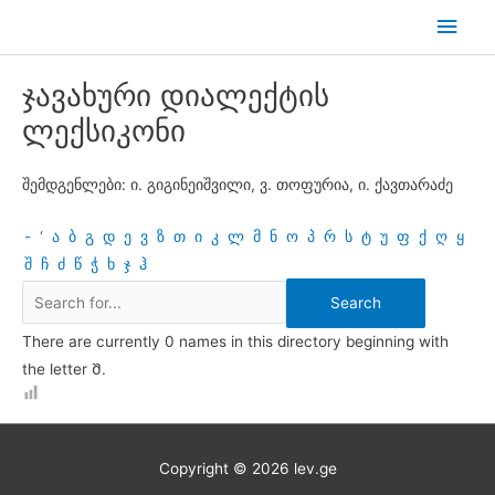
Skip
Main
to
Men
content
ჯავახური დიალექტის
ლექსიკონი
შემდგენლები: ი. გიგინეიშვილი, ვ. თოფურია, ი. ქავთარაძე
-
‘
ა
ბ
გ
დ
ე
ვ
ზ
თ
ი
კ
ლ
მ
ნ
ო
პ
რ
ს
ტ
უ
ფ
ქ
ღ
ყ
შ
ჩ
ძ
წ
ჭ
ხ
ჯ
ჰ
There are currently 0 names in this directory beginning with
the letter Შ.
Copyright © 2026
lev.ge