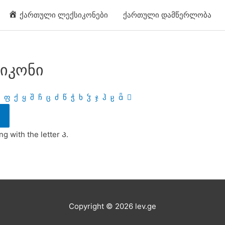
ქართული ლექსიკონები
ქართული დამწერლობა
იკონი
ფ
ქ
ყ
შ
ჩ
ც
ძ
წ
ჭ
ხ
ჴ
ჯ
ჰ
ჸ


g with the letter Პ.
Copyright © 2026
lev.ge