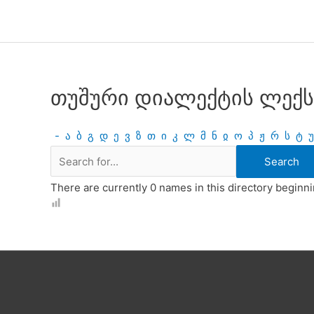
Skip
to
content
თუშური დიალექტის ლექს
-
ა
ბ
გ
დ
ე
ვ
ზ
თ
ი
კ
ლ
მ
ნ
ჲ
ო
პ
ჟ
რ
ს
ტ
უ
There are currently 0 names in this directory beginnin