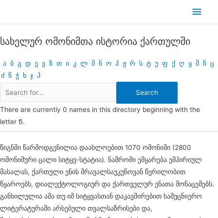
Skip
Main
to
Men
content
სახელურ ომონიმთა ისტორია ქართულში
ა
ბ
გ
დ
ე
ვ
ზ
თ
ი
კ
ლ
მ
ნ
ო
პ
ჟ
რ
ს
ტ
უ
ფ
ქ
ღ
ყ
შ
ჩ
ც
ძ
წ
ჭ
ხ
ჯ
ჰ
There are currently 0 names in this directory beginning with the
letter Ნ.
წიგნში წარმოდგენილია დაახლოებით 1070 ომონიმი (2800
ომონიმური ცალი სიტყვ-სტატია). ნაშრომი ემყარება ემპირიულ
მასალას, ქართული ენის მრავალსაუკუნოვან წერილობით
წყაროებს, დიალექტოლოგიურ და ქართველურ ენათა მონაცემებს.
განხილულია ამა თუ იმ სიტყვასთან დაკავშირებით სამეცნიერო
ლიტერატურაში არსებული თვალსაზრისები და,