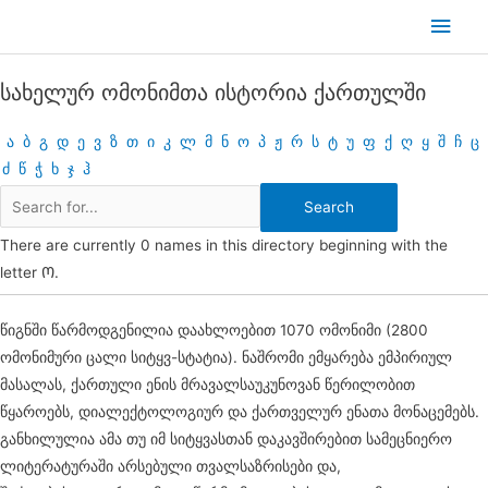
Skip
Main
to
Men
content
სახელურ ომონიმთა ისტორია ქართულში
ა
ბ
გ
დ
ე
ვ
ზ
თ
ი
კ
ლ
მ
ნ
ო
პ
ჟ
რ
ს
ტ
უ
ფ
ქ
ღ
ყ
შ
ჩ
ც
ძ
წ
ჭ
ხ
ჯ
ჰ
There are currently 0 names in this directory beginning with the
letter Ო.
წიგნში წარმოდგენილია დაახლოებით 1070 ომონიმი (2800
ომონიმური ცალი სიტყვ-სტატია). ნაშრომი ემყარება ემპირიულ
მასალას, ქართული ენის მრავალსაუკუნოვან წერილობით
წყაროებს, დიალექტოლოგიურ და ქართველურ ენათა მონაცემებს.
განხილულია ამა თუ იმ სიტყვასთან დაკავშირებით სამეცნიერო
ლიტერატურაში არსებული თვალსაზრისები და,