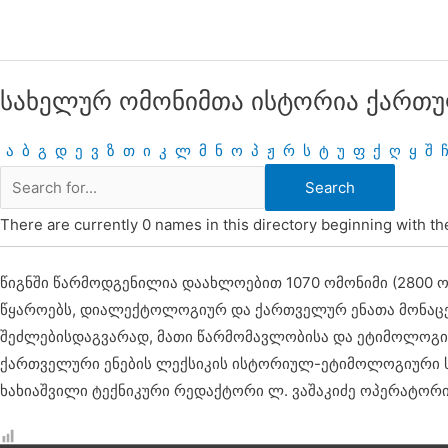
Skip
to
content
სახელურ ომონიმთა ისტორია ქართ
ა
ბ
გ
დ
ე
ვ
ზ
თ
ი
კ
ლ
მ
ნ
ო
პ
ჟ
რ
ს
ტ
უ
ფ
ქ
ღ
ყ
შ
There are currently 0 names in this directory beginning with the
წიგნში წარმოდგენილია დაახლოებით 1070 ომონიმი (2800 ო
წყაროებს, დიალექტოლოგიურ და ქართველურ ენათა მონაცემ
შეძლებისდაგვარად, მათი წარმომავლობისა და ეტიმოლოგი
ქართველური ენების ლექსიკის ისტორიულ-ეტიმოლოგიური ს
ხახიაშვილი ტექნიკური რედაქტორი ლ. ვაშაკიძე ოპერატორ