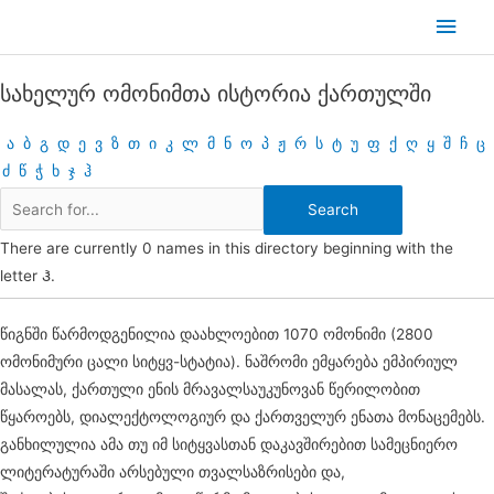
Skip
Main
to
Men
content
სახელურ ომონიმთა ისტორია ქართულში
ა
ბ
გ
დ
ე
ვ
ზ
თ
ი
კ
ლ
მ
ნ
ო
პ
ჟ
რ
ს
ტ
უ
ფ
ქ
ღ
ყ
შ
ჩ
ც
ძ
წ
ჭ
ხ
ჯ
ჰ
There are currently 0 names in this directory beginning with the
letter Ჰ.
წიგნში წარმოდგენილია დაახლოებით 1070 ომონიმი (2800
ომონიმური ცალი სიტყვ-სტატია). ნაშრომი ემყარება ემპირიულ
მასალას, ქართული ენის მრავალსაუკუნოვან წერილობით
წყაროებს, დიალექტოლოგიურ და ქართველურ ენათა მონაცემებს.
განხილულია ამა თუ იმ სიტყვასთან დაკავშირებით სამეცნიერო
ლიტერატურაში არსებული თვალსაზრისები და,