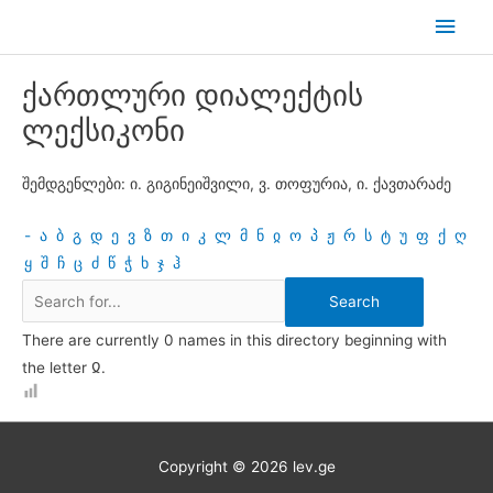
Skip
Main
to
Men
content
ქართლური დიალექტის
ლექსიკონი
შემდგენლები: ი. გიგინეიშვილი, ვ. თოფურია, ი. ქავთარაძე
-
ა
ბ
გ
დ
ე
ვ
ზ
თ
ი
კ
ლ
მ
ნ
ჲ
ო
პ
ჟ
რ
ს
ტ
უ
ფ
ქ
ღ
ყ
შ
ჩ
ც
ძ
წ
ჭ
ხ
ჯ
ჰ
There are currently 0 names in this directory beginning with
the letter Ჲ.
Copyright © 2026
lev.ge