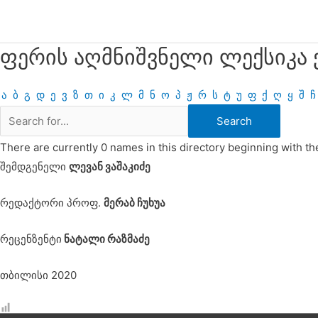
Skip
to
content
ფერის აღმნიშვნელი ლექსიკა
ა
ბ
გ
დ
ე
ვ
ზ
თ
ი
კ
ლ
მ
ნ
ო
პ
ჟ
რ
ს
ტ
უ
ფ
ქ
ღ
ყ
შ
ჩ
There are currently 0 names in this directory beginning with the
შემდგენელი
ლევან ვაშაკიძე
რედაქტორი პროფ.
მერაბ ჩუხუა
რეცენზენტი
ნატალი რაზმაძე
თბილისი 2020