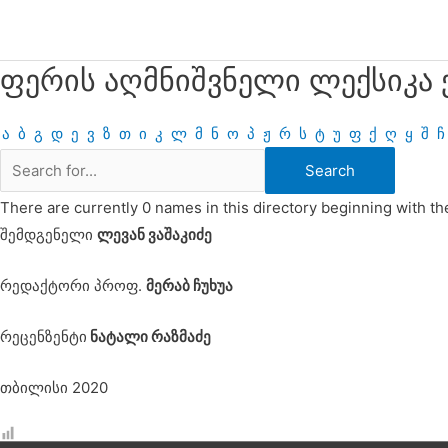
Skip
to
content
ფერის აღმნიშვნელი ლექსიკა
ა
ბ
გ
დ
ე
ვ
ზ
თ
ი
კ
ლ
მ
ნ
ო
პ
ჟ
რ
ს
ტ
უ
ფ
ქ
ღ
ყ
შ
ჩ
There are currently 0 names in this directory beginning with the
შემდგენელი
ლევან ვაშაკიძე
რედაქტორი პროფ.
მერაბ ჩუხუა
რეცენზენტი
ნატალი რაზმაძე
თბილისი 2020