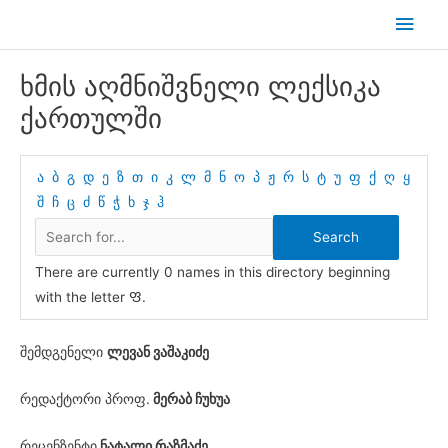
Skip
Main
to
Men
content
ხმის აღმნიშვნელი ლექსიკა
ქართულში
ა
ბ
გ
დ
ე
ზ
თ
ი
კ
ლ
მ
ნ
ო
პ
ჟ
რ
ს
ტ
უ
ფ
ქ
ღ
ყ
შ
ჩ
ც
ძ
წ
ჭ
ხ
ჯ
ჰ
There are currently 0 names in this directory beginning
with the letter Ფ.
შემდგენელი
ლევან ვაშაკიძე
რედაქტორი პროფ.
მერაბ ჩუხუა
რეცენზენტი
ნატალი რაზმაძე