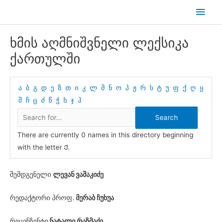
Skip
Main
to
Men
content
ხმის აღმნიშვნელი ლექსიკა
ქართულში
ა
ბ
გ
დ
ე
ზ
თ
ი
კ
ლ
მ
ნ
ო
პ
ჟ
რ
ს
ტ
უ
ფ
ქ
ღ
ყ
შ
ჩ
ც
ძ
წ
ჭ
ხ
ჯ
ჰ
There are currently 0 names in this directory beginning
with the letter Ქ.
შემდგენელი
ლევან ვაშაკიძე
რედაქტორი პროფ.
მერაბ ჩუხუა
რეცენზენტი
ნატალი რაზმაძე