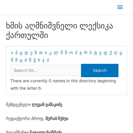
Skip
Main
to
Men
content
ხმის აღმნიშვნელი ლექსიკა
ქართულში
ა
ბ
გ
დ
ე
ზ
თ
ი
კ
ლ
მ
ნ
ო
პ
ჟ
რ
ს
ტ
უ
ფ
ქ
ღ
ყ
შ
ჩ
ც
ძ
წ
ჭ
ხ
ჯ
ჰ
There are currently 0 names in this directory beginning
with the letter Ხ.
შემდგენელი
ლევან ვაშაკიძე
რედაქტორი პროფ.
მერაბ ჩუხუა
რეცენზენტი
ნატალი რაზმაძე